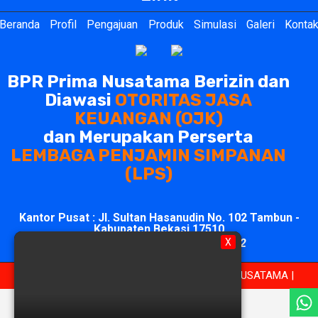
Beranda
Profil
Pengajuan
Produk
Simulasi
Galeri
Konta
BPR Prima Nusatama Berizin dan
Diawasi
OTORITAS JASA
KEUANGAN (OJK)
dan Merupakan Perserta
LEMBAGA PENJAMIN SIMPANAN
(LPS)
Kantor Pusat : Jl. Sultan Hasanudin No. 102 Tambun -
Kabupaten Bekasi 17510
021-8815401 / WA:
0851-1751-1812
X
Copyright @d4ve1812 - @2024 | BPR PRIMA NUSATAMA |